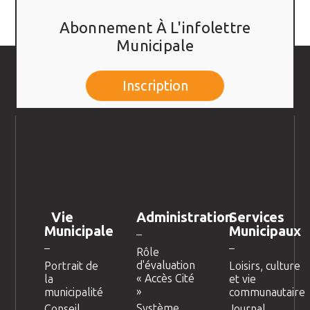
Abonnement À L'infolettre
Municipale
Inscription
Vie
Administration
Services
Municipale
Municipaux
Rôle
d'évaluation
Portrait de
Loisirs, culture
« Accès Cité
la
et vie
»
municipalité
communautaire
Système
Conseil
Journal