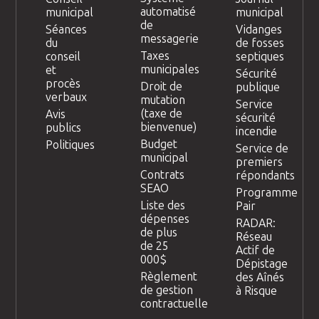
automatisé
municipal
municipal
de
Séances
Vidanges
messagerie
du
de fosses
Taxes
conseil
septiques
municipales
et
Sécurité
procès
Droit de
publique
verbaux
mutation
Service
(taxe de
Avis
sécurité
bienvenue)
publics
incendie
Budget
Politiques
Service de
municipal
premiers
Contrats
répondants
SEAO
Programme
Liste des
Pair
dépenses
RADAR:
de plus
Réseau
de 25
Actif de
000$
Dépistage
Règlement
des Aînés
de gestion
à Risque
contractuelle