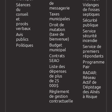
de
Séances
Vidanges
messagerie
du
de fosses
Taxes
conseil
septiques
municipales
et
Sécurité
procès
Droit de
publique
verbaux
mutation
Service
(taxe de
Avis
sécurité
bienvenue)
publics
incendie
Budget
Politiques
Service de
municipal
premiers
Contrats
répondants
SEAO
Programme
Liste des
Pair
dépenses
RADAR:
de plus
Réseau
de 25
Actif de
000$
Dépistage
Règlement
des Aînés
de gestion
à Risque
contractuelle