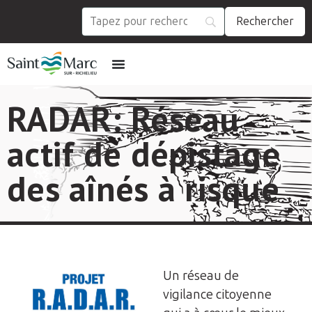
RADAR: Réseau
actif de dépistage
des aînés à risque
Un réseau de
vigilance citoyenne