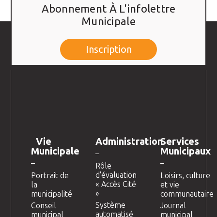
Abonnement À L'infolettre
Municipale
Inscription
Vie
Administration
Services
Municipale
Municipaux
Rôle
d'évaluation
Portrait de
Loisirs, culture
« Accès Cité
la
et vie
»
municipalité
communautaire
Système
Conseil
Journal
automatisé
municipal
municipal