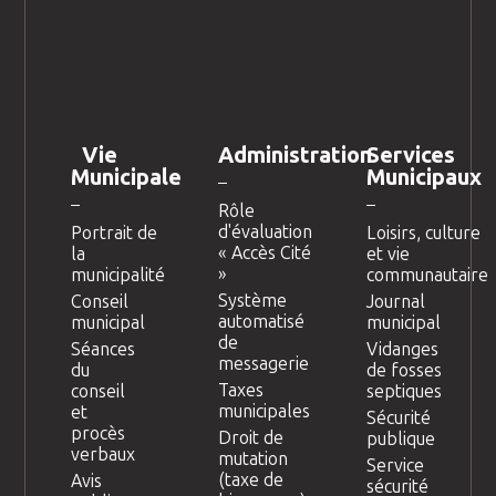
Vie
Administration
Services
Municipale
Municipaux
Rôle
d'évaluation
Portrait de
Loisirs, culture
« Accès Cité
la
et vie
»
municipalité
communautaire
Système
Conseil
Journal
automatisé
municipal
municipal
de
Séances
Vidanges
messagerie
du
de fosses
Taxes
conseil
septiques
municipales
et
Sécurité
procès
Droit de
publique
verbaux
mutation
Service
(taxe de
Avis
sécurité