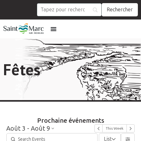
Fêtes
Prochaine événements
Août 3 - Août 9
This Week
List