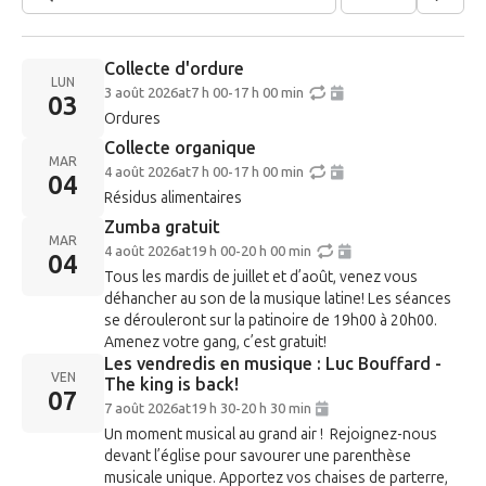
Collecte d'ordure
LUN
3 août 2026
at
7 h 00
-
17 h 00 min
03
Ordures
Collecte organique
MAR
4 août 2026
at
7 h 00
-
17 h 00 min
04
Résidus alimentaires
Zumba gratuit
MAR
4 août 2026
at
19 h 00
-
20 h 00 min
04
Tous les mardis de juillet et d’août, venez vous
déhancher au son de la musique latine! Les séances
se dérouleront sur la patinoire de 19h00 à 20h00.
Amenez votre gang, c’est gratuit!
Les vendredis en musique : Luc Bouffard -
VEN
The king is back!
07
7 août 2026
at
19 h 30
-
20 h 30 min
Un moment musical au grand air ! Rejoignez-nous
devant l’église pour savourer une parenthèse
musicale unique. Apportez vos chaises de parterre,