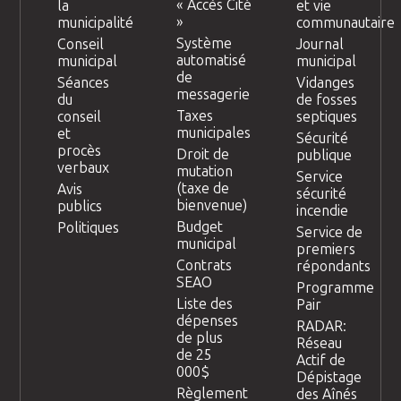
« Accès Cité
la
et vie
»
municipalité
communautaire
Système
Conseil
Journal
automatisé
municipal
municipal
de
Séances
Vidanges
messagerie
du
de fosses
Taxes
conseil
septiques
municipales
et
Sécurité
procès
Droit de
publique
verbaux
mutation
Service
(taxe de
Avis
sécurité
bienvenue)
publics
incendie
Budget
Politiques
Service de
municipal
premiers
Contrats
répondants
SEAO
Programme
Liste des
Pair
dépenses
RADAR:
de plus
Réseau
de 25
Actif de
000$
Dépistage
Règlement
des Aînés