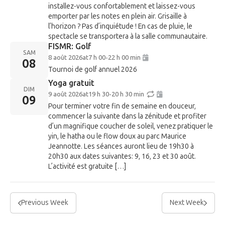
installez-vous confortablement et laissez-vous
emporter par les notes en plein air. Grisaille à
l’horizon ? Pas d’inquiétude ! En cas de pluie, le
spectacle se transportera à la salle communautaire.
FISMR: Golf
SAM
8 août 2026
at
7 h 00
-
22 h 00 min
08
Tournoi de golf annuel 2026
Yoga gratuit
DIM
9 août 2026
at
19 h 30
-
20 h 30 min
09
Pour terminer votre fin de semaine en douceur,
commencer la suivante dans la zénitude et profiter
d’un magnifique coucher de soleil, venez pratiquer le
yin, le hatha ou le flow doux au parc Maurice
Jeannotte. Les séances auront lieu de 19h30 à
20h30 aux dates suivantes: 9, 16, 23 et 30 août.
L’activité est gratuite […]
Previous Week
Next Week