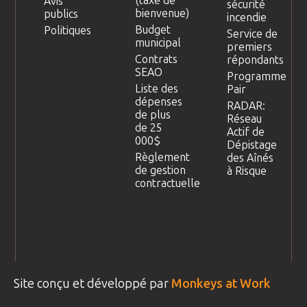
(taxe de
Avis
sécurité
bienvenue)
publics
incendie
Budget
Politiques
Service de
municipal
premiers
Contrats
répondants
SEAO
Programme
Liste des
Pair
dépenses
RADAR:
de plus
Réseau
de 25
Actif de
000$
Dépistage
Règlement
des Aînés
de gestion
à Risque
contractuelle
Site conçu et développé par
Monkeys at Work