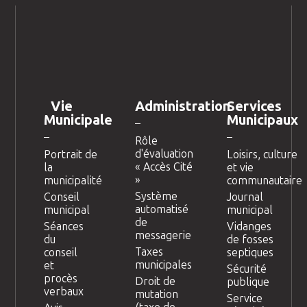
Vie
Administration
Services
Municipale
Municipaux
Rôle
d'évaluation
Portrait de
Loisirs, culture
« Accès Cité
la
et vie
»
municipalité
communautaire
Système
Conseil
Journal
automatisé
municipal
municipal
de
Séances
Vidanges
messagerie
du
de fosses
Taxes
conseil
septiques
municipales
et
Sécurité
procès
Droit de
publique
verbaux
mutation
Service