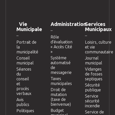
Vie
Administration
Services
Municipale
Municipaux
Rôle
d'évaluation
Portrait de
Loisirs, culture
« Accès Cité
la
et vie
»
municipalité
communautaire
Système
Conseil
Journal
automatisé
municipal
municipal
de
Séances
Vidanges
messagerie
du
de fosses
Taxes
conseil
septiques
municipales
et
Sécurité
procès
Droit de
publique
verbaux
mutation
Service
(taxe de
Avis
sécurité
bienvenue)
publics
incendie
Budget
Politiques
Service de